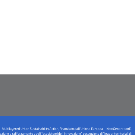
– Multilayered Urban Sustainability Action, finanziato dall’Unione Europea – NextGenerationE,
one e rafforzamento degli “ecosistemi dell’innovazione”, costruzione di “leader territoriali di