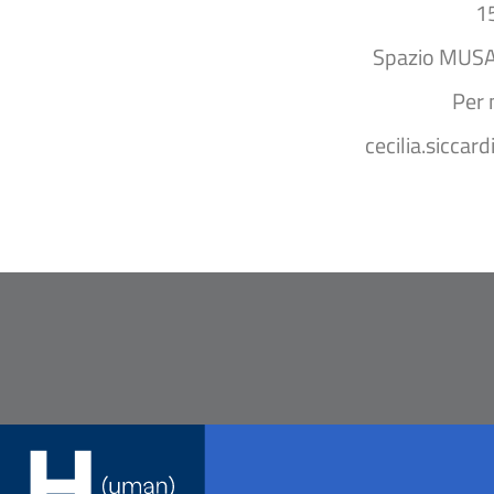
1
Spazio MUSA 
Per 
cecilia.siccar