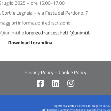
5 luglio 2025 – ore 15:00-17:00
Cortile Legnaia – Via Festa del Perdono, 7
maggiori informazioni ed iscrizioni:
di@unimi.it e
lorenzo.franceschetti@unimi.it
Download Locandina
Privacy Policy
–
Cookie Policy
F
L
I
a
i
n
c
n
s
e
k
t
Progetto realizzato all’interno del progetto MUSA 
PNRR Missione 4 Componente 2 Linea di Investimento 1.5: Creazi