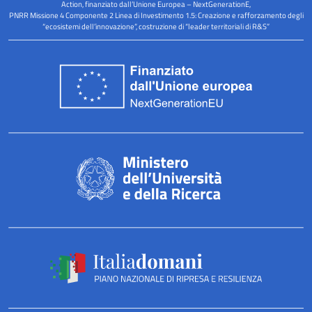
s
Action, finanziato dall’Unione Europea – NextGenerationE,
PNRR Missione 4 Componente 2 Linea di Investimento 1.5: Creazione e rafforzamento degli
q
“ecosistemi dell’innovazione”, costruzione di “leader territoriali di R&S”
u
a
r
e