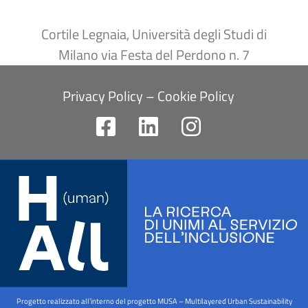
Cortile Legnaia, Università degli Studi di
Milano via Festa del Perdono n. 7
Privacy Policy
–
Cookie Policy
F
L
I
a
i
n
c
n
s
e
k
t
b
e
a
o
d
g
o
i
r
k
n
a
-
m
Progetto realizzato all’interno del progetto MUSA – Multilayered Urban Sustainability