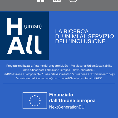
a
i
n
c
n
s
e
k
t
b
e
a
o
d
g
o
i
r
k
n
a
-
m
Progetto realizzato all’interno del progetto MUSA – Multilayered Urban Sustainability
s
Action, finanziato dall’Unione Europea – NextGenerationE,
PNRR Missione 4 Componente 2 Linea di Investimento 1.5: Creazione e rafforzamento degli
q
“ecosistemi dell’innovazione”, costruzione di “leader territoriali di R&S”
u
a
r
e