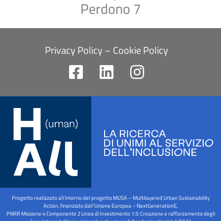
Perdono 7
Privacy Policy
–
Cookie Policy
F
L
I
a
i
n
c
n
s
e
k
t
b
e
a
o
d
g
o
i
r
k
n
a
-
m
Progetto realizzato all’interno del progetto MUSA – Multilayered Urban Sustainability
s
Action, finanziato dall’Unione Europea – NextGenerationE,
PNRR Missione 4 Componente 2 Linea di Investimento 1.5: Creazione e rafforzamento degli