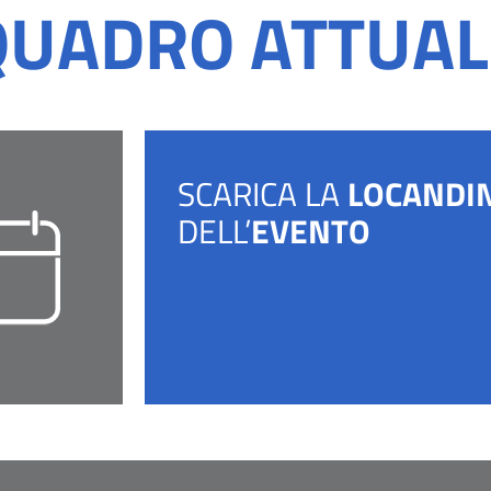
QUADRO ATTUAL
SCARICA LA
LOCANDI
DELL’
EVENTO