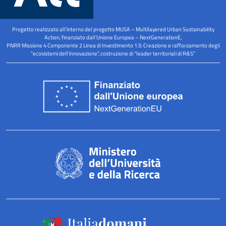
k
n
a
-
m
Progetto realizzato all’interno del progetto MUSA – Multilayered Urban Sustainability
s
Action, finanziato dall’Unione Europea – NextGenerationE,
PNRR Missione 4 Componente 2 Linea di Investimento 1.5: Creazione e rafforzamento degli
q
“ecosistemi dell’innovazione”, costruzione di “leader territoriali di R&S”
u
a
r
e