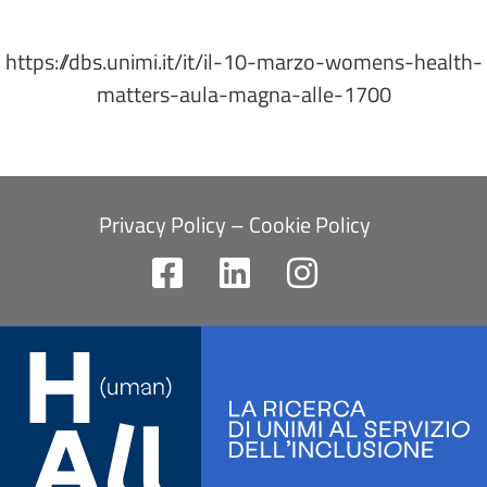
https://dbs.unimi.it/it/il-10-marzo-womens-health-
matters-aula-magna-alle-1700
Privacy Policy
–
Cookie Policy
F
L
I
a
i
n
c
n
s
e
k
t
b
e
a
o
d
g
o
i
r