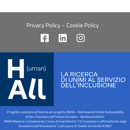
Privacy Policy
–
Cookie Policy
F
L
I
a
i
n
c
n
s
e
k
t
b
e
a
o
d
g
o
i
r
k
n
a
-
m
Progetto realizzato all’interno del progetto MUSA – Multilayered Urban Sustainability
s
Action, finanziato dall’Unione Europea – NextGenerationE,
PNRR Missione 4 Componente 2 Linea di Investimento 1.5: Creazione e rafforzamento degli
q
“ecosistemi dell’innovazione”, costruzione di “leader territoriali di R&S”