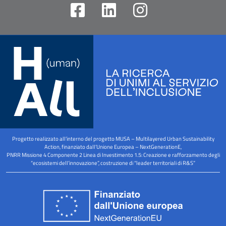
F
L
I
a
i
n
c
n
s
e
k
t
b
e
a
o
d
g
o
i
r
k
n
a
-
m
Progetto realizzato all’interno del progetto MUSA – Multilayered Urban Sustainability
s
Action, finanziato dall’Unione Europea – NextGenerationE,
PNRR Missione 4 Componente 2 Linea di Investimento 1.5: Creazione e rafforzamento degli
q
“ecosistemi dell’innovazione”, costruzione di “leader territoriali di R&S”
u
a
r