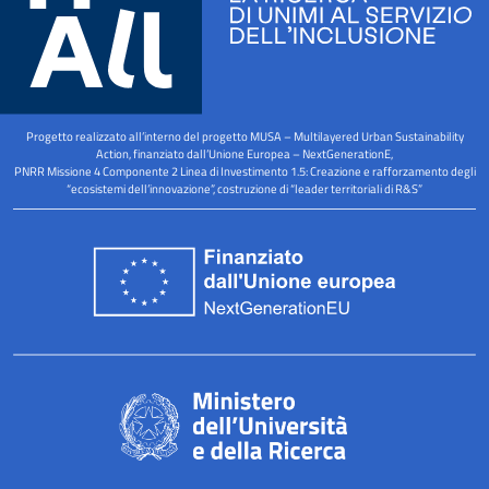
o
d
g
o
i
r
k
n
a
-
m
Progetto realizzato all’interno del progetto MUSA – Multilayered Urban Sustainability
s
Action, finanziato dall’Unione Europea – NextGenerationE,
PNRR Missione 4 Componente 2 Linea di Investimento 1.5: Creazione e rafforzamento degli
q
“ecosistemi dell’innovazione”, costruzione di “leader territoriali di R&S”
u
a
r
e