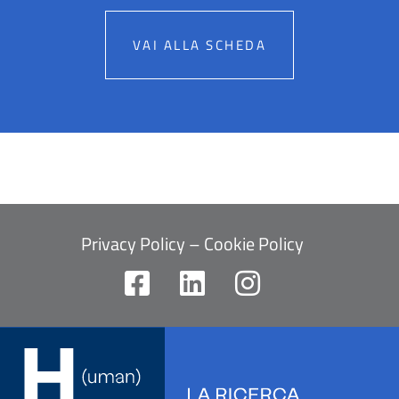
VAI ALLA SCHEDA
Privacy Policy
–
Cookie Policy
F
L
I
a
i
n
c
n
s
e
k
t
b
e
a