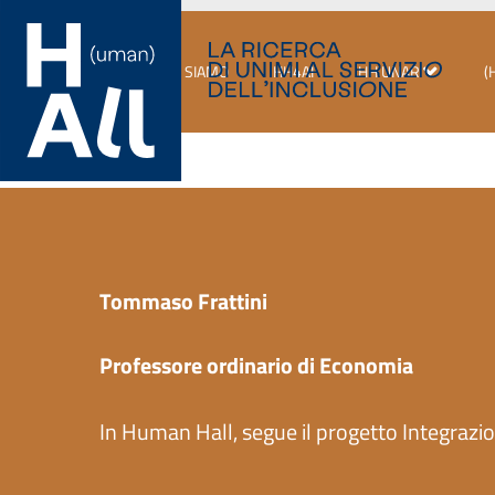
Vai
al
I PROGETTI
CHI SIAMO
HH4AI
HH UNAR
(
contenuto
Tommaso Frattini
Professore ordinario di Economia
In Human Hall, segue il progetto Integrazi