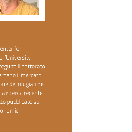
enter for
ll’University
seguito il dottorato
guardano il mercato
ne dei rifugiati nei
sua ricerca recente
tato pubblicato su
Economic