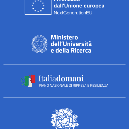
a
r
e