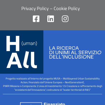
Privacy Policy
–
Cookie Policy
F
L
I
a
i
n
c
n
s
e
k
t
b
e
a
o
d
g
o
i
r
k
n
a
-
m
Progetto realizzato all’interno del progetto MUSA – Multilayered Urban Sustainability
s
Action, finanziato dall’Unione Europea – NextGenerationE,
PNRR Missione 4 Componente 2 Linea di Investimento 1.5: Creazione e rafforzamento degli
q
“ecosistemi dell’innovazione”, costruzione di “leader territoriali di R&S”
u